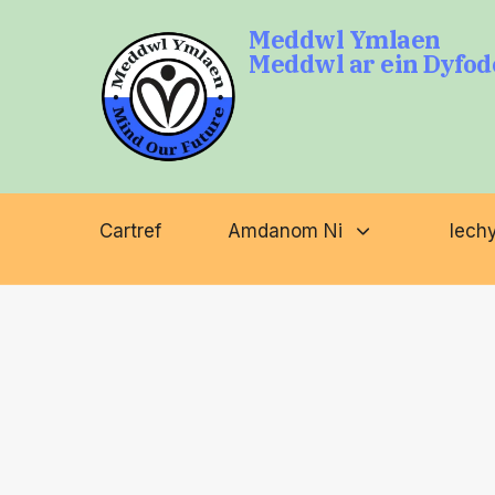
Meddwl Ymlaen
Meddwl ar ein Dyfod
Math a daro chofnoda
Cartref
Amdanom Ni
Iech