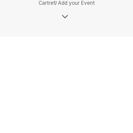
Cartref
Add your Event
odaeth?
Dealltwriaeth
Iechyd
Meddwl
mae'n hanfodol i
ddeall sut mae'r
ffactorau hyn yn
gallu cael effaith ar