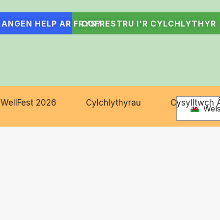
ANGEN HELP AR FRYS?
COFRESTRU I'R CYLCHLYTHYR
WellFest 2026
Cylchlythyrau
Cysylltwch 
Wel