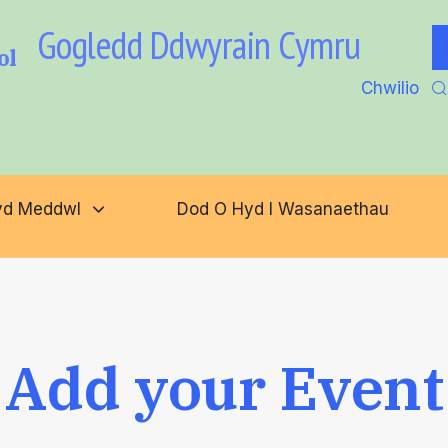
Gogledd Ddwyrain Cymru
ol
Chwilio
yd Meddwl
Dod O Hyd I Wasanaethau
Add your Event