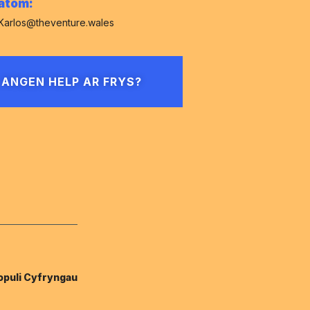
atom:
Karlos@theventure.wales
ANGEN HELP AR FRYS?
opuli Cyfryngau