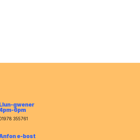
>
Cael gwybod Mwy
>
Llun-gwener
4pm-6pm
01978 355761
Anfon e-bost