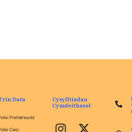
eich iechyd
meddwl.
Cael gwybod Mwy
>
Trin Data
Cysylltiadau
Cymdeithasol
Polisi Preifatrwydd
Polisi Cwci