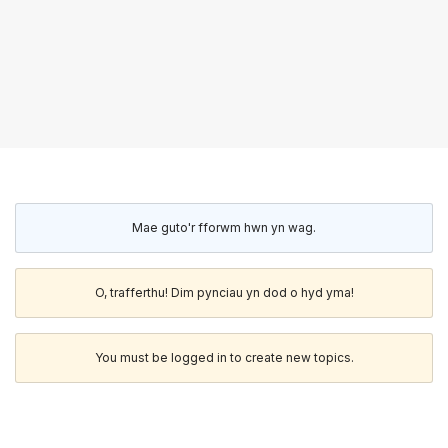
Mae guto'r fforwm hwn yn wag.
O, trafferthu! Dim pynciau yn dod o hyd yma!
You must be logged in to create new topics.