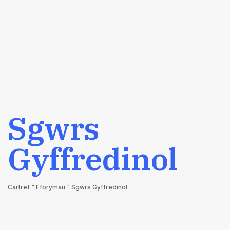
Sgwrs
Gyffredinol
Cartref
"
Fforymau
"
Sgwrs Gyffredinol