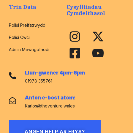
Trin Data
Cysylltiadau
Cymdeithasol
Polisi Preifatrwydd
Polisi Cwci
Admin Mewngofnodi
Llun-gwener 4pm-6pm
01978 355761
Anfon e-bost atom:
Karlos@theventure.wales
ANGEN HELP AR FRYS?